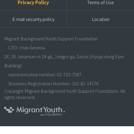
Privacy Policy
Terms of Use
E-mail security policy
Location
Migrant Background Youth Support Foundation
CEO : Han Geonsu
2F, 20 Jahamun-ro 24-gil, Jongro-gu, Seoul (Hyoja-dong Eum
Building)
representative number: 02-733-7587
Business Registration Number: 101-82-14176
Copyright Migrant Background Youth Support Foundation. All
rights reserved.