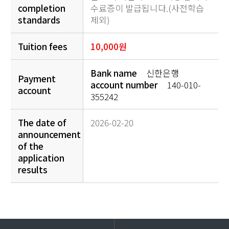
completion
수료증이 발급됩니다.(사전학습
standards
제외)
Tuition fees
10,000원
Bank name
신한은행
Payment
account number
140-010-
account
355242
The date of
2026-02-20
announcement
of the
application
results