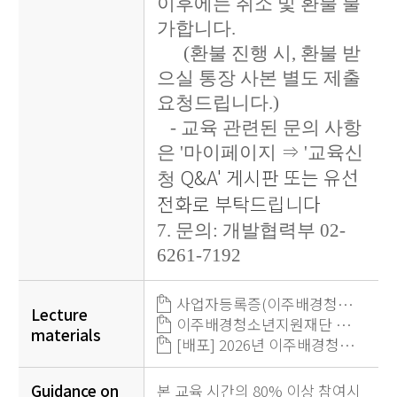
이후에는 취소 및 환불 불
가합니다.
(환불 진행 시, 환불 받
으실 통장 사본 별도 제출
요청드립니다.)
- 교육 관련된 문의 사항
은 '마이페이지 ⇒ '교육신
Q&A' 게시판 또는 유선
청
전화로 부탁드립니다
7. 문의: 개발협력부 02-
6261-7192
사업자등록증(이주배경청소년지원재단).pdf (17,408byte)
Lecture
이주배경청소년지원재단 통장사본(실무자과정).pdf (17,408byte)
materials
[배포] 2026년 이주배경청소년 유관기관 실무자 교육과정(1차) 안내.hwp (17,408byte)
Guidance on
본 교육 시간의 80% 이상 참여시