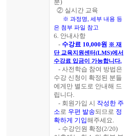
분)
②
실시간 교육
※ 과정명, 세부 내용 등
은 첨부 파일 참고
6. 안내사항
-
수강료 10,000원
※ 재
단 교육지원센터(LMS)에서
수강료 입금이 가능합니다.
- 사전학습 참여 방법은
수강 신청이 확정된 분들
에게만 별도로 안내해 드
립니다.
- 회원가입 시
작
성
한
주
소
로
우편
발송
되므로
정
확하게 기입
해주세요.
- 수강인원 확정(2/20)