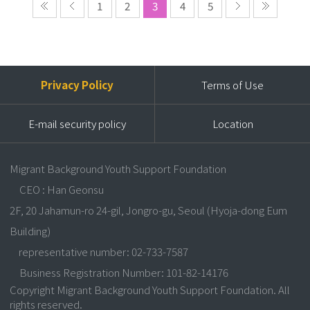
1
2
3
4
5
Privacy Policy
Terms of Use
E-mail security policy
Location
Migrant Background Youth Support Foundation
CEO : Han Geonsu
2F, 20 Jahamun-ro 24-gil, Jongro-gu, Seoul (Hyoja-dong Eum
Building)
representative number: 02-733-7587
Business Registration Number: 101-82-14176
Copyright Migrant Background Youth Support Foundation. All
rights reserved.