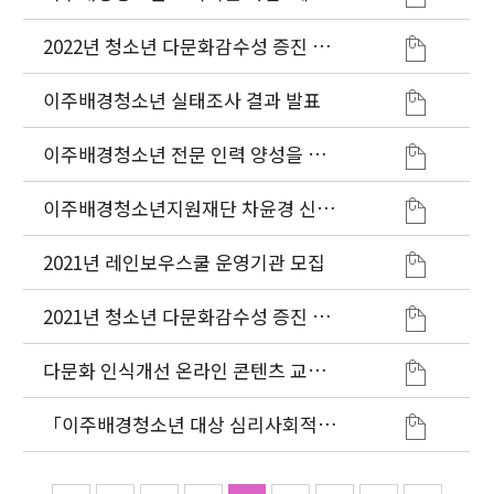
보우스쿨' 위탁 기관 모집 실시
2022년 청소년 다문화감수성 증진 프
로그램(다가감) 운영기관 모집
이주배경청소년 실태조사 결과 발표
이주배경청소년 전문 인력 양성을 위
한 예비 청소년지도자 다문화역량강화
교육과정 운영, 대학과 MOU 체결
이주배경청소년지원재단 차윤경 신임
이사장 취임
2021년 레인보우스쿨 운영기관 모집
2021년 청소년 다문화감수성 증진 프
로그램(다가감) 운영기관 모집
다문화 인식개선 온라인 콘텐츠 교육
자료 제작 및 보급
「이주배경청소년 대상 심리사회적응
척도」4개 언어로 연구개발