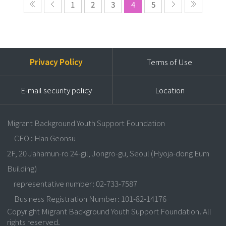
1
2
3
4
5
Privacy Policy
Terms of Use
E-mail security policy
Location
Migrant Background Youth Support Foundation
CEO : Han Geonsu
2F, 20 Jahamun-ro 24-gil, Jongro-gu, Seoul (Hyoja-dong Eum
Building)
representative number: 02-733-7587
Business Registration Number: 101-82-14176
Copyright Migrant Background Youth Support Foundation. All
rights reserved.