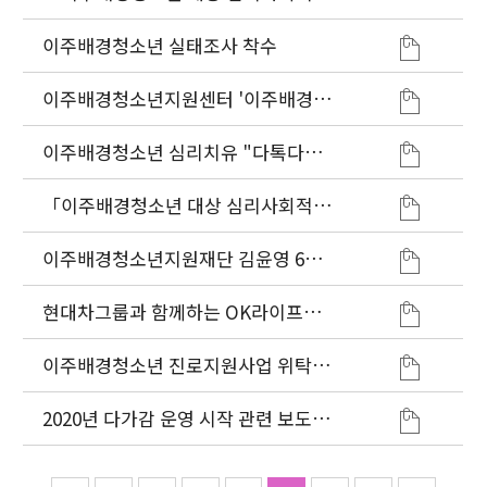
척도」최종보고회
이주배경청소년 실태조사 착수
이주배경청소년지원센터 '이주배경청
소년 학업 복귀부터 사회진출까지 맞
춤형 진로지원 프로그램 시작한다.'
이주배경청소년 심리치유 "다톡다톡(
多talk茶talk)", 7년간 5,200여명 지
원으로 마무리
「이주배경청소년 대상 심리사회적응
척도 개발」 연구용역 착수보고회 개
최
이주배경청소년지원재단 김윤영 6대
신임소장 취임
현대차그룹과 함께하는 OK라이프코
칭 4차년도 우수사례발표회 실시
이주배경청소년 진로지원사업 위탁운
영기관 공모관련
2020년 다가감 운영 시작 관련 보도자
료