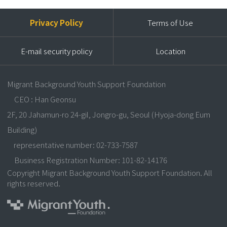
Privacy Policy
Terms of Use
E-mail security policy
Location
Migrant Background Youth Support Foundation
CEO : Han Geonsu
2F, 20 Jahamun-ro 24-gil, Jongro-gu, Seoul (Hyoja-dong Eum
Building)
representative number: 02-733-7587
Business Registration Number: 101-82-14176
Copyright Migrant Background Youth Support Foundation. All
rights reserved.