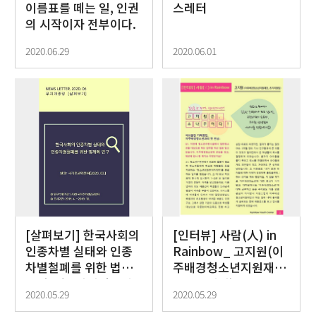
이름표를 떼는 일, 인권
스레터
의 시작이자 전부이다.
2020.06.29
2020.06.01
[살펴보기] 한국사회의
[인터뷰] 사람(人) in
인종차별 실태와 인종
Rainbow_ 고지원(이
차별철폐를 위한 법제
주배경청소년지원재단
화연구(국가인권위원
초기지원팀)
2020.05.29
2020.05.29
회)