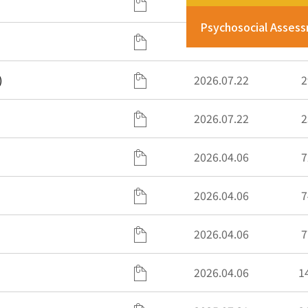
2026.07.27
2
Psychosocial Asses
2026.07.27
)
2026.07.22
2
2026.07.22
2
2026.04.06
7
2026.04.06
7
2026.04.06
7
2026.04.06
1