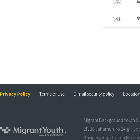
142
북
141
북
Privacy Policy
Terms of Use
E-mail security policy
Locatio
Migrant Background Youth S
2F, 20 Jahamun-ro 24-gil, J
Business Registration Numbe