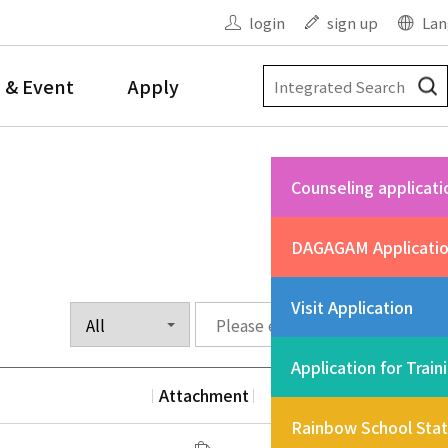
login
sign up
Lan
 & Event
Apply
Counseling applicati
DAGAGAM Applicati
Visit Application
Application for Train
Attachment
Date
Vi
Rainbow School Sta