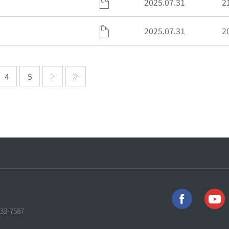
2025.07.31
2
2025.07.31
2
4
5
733-7587