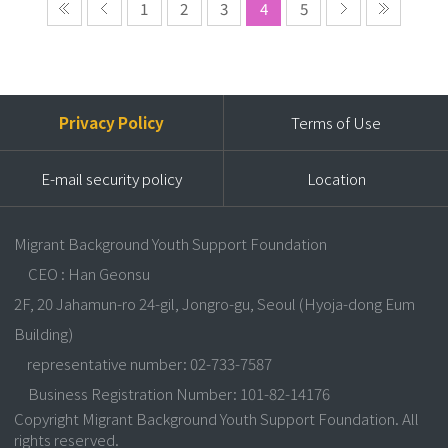
1
2
3
4
5
Privacy Policy
Terms of Use
E-mail security policy
Location
Migrant Background Youth Support Foundation
CEO : Han Geonsu
2F, 20 Jahamun-ro 24-gil, Jongro-gu, Seoul (Hyoja-dong Eum
Building)
representative number: 02-733-7587
Business Registration Number: 101-82-14176
Copyright Migrant Background Youth Support Foundation. All
rights reserved.