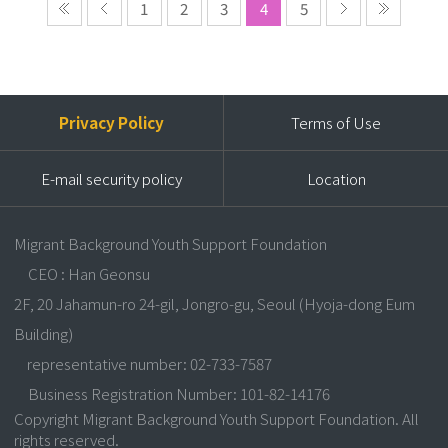
1
2
3
4
5
Privacy Policy
Terms of Use
E-mail security policy
Location
Migrant Background Youth Support Foundation
CEO : Han Geonsu
2F, 20 Jahamun-ro 24-gil, Jongro-gu, Seoul (Hyoja-dong Eum
Building)
representative number: 02-733-7587
Business Registration Number: 101-82-14176
Copyright Migrant Background Youth Support Foundation. All
rights reserved.