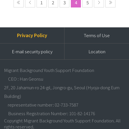
1
2
3
4
5
Privacy Policy
Terms of Use
E-mail security policy
Location
Migrant Background Youth Support Foundation
CEO : Han Geonsu
2F, 20 Jahamun-ro 24-gil, Jongro-gu, Seoul (Hyoja-dong Eum
Building)
representative number: 02-733-7587
Business Registration Number: 101-82-14176
Copyright Migrant Background Youth Support Foundation. All
rights reserved.