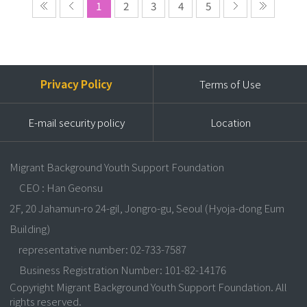
1
2
3
4
5
Privacy Policy
Terms of Use
E-mail security policy
Location
Migrant Background Youth Support Foundation
CEO : Han Geonsu
2F, 20 Jahamun-ro 24-gil, Jongro-gu, Seoul (Hyoja-dong Eum
Building)
representative number: 02-733-7587
Business Registration Number: 101-82-14176
Copyright Migrant Background Youth Support Foundation. All
rights reserved.