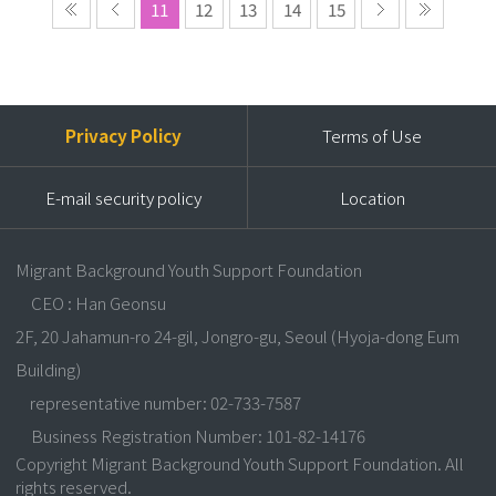
11
12
13
14
15
Privacy Policy
Terms of Use
E-mail security policy
Location
Migrant Background Youth Support Foundation
CEO : Han Geonsu
2F, 20 Jahamun-ro 24-gil, Jongro-gu, Seoul (Hyoja-dong Eum
Building)
representative number: 02-733-7587
Business Registration Number: 101-82-14176
Copyright Migrant Background Youth Support Foundation. All
rights reserved.