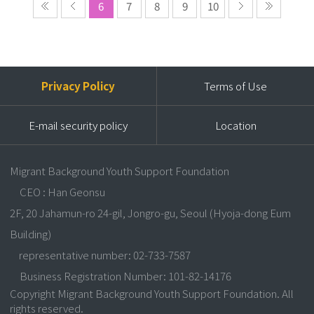
6
7
8
9
10
Privacy Policy
Terms of Use
E-mail security policy
Location
Migrant Background Youth Support Foundation
CEO : Han Geonsu
2F, 20 Jahamun-ro 24-gil, Jongro-gu, Seoul (Hyoja-dong Eum
Building)
representative number: 02-733-7587
Business Registration Number: 101-82-14176
Copyright Migrant Background Youth Support Foundation. All
rights reserved.