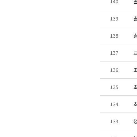
140
출
139
출
138
출
137
교
136
초
135
초
134
초
133
청