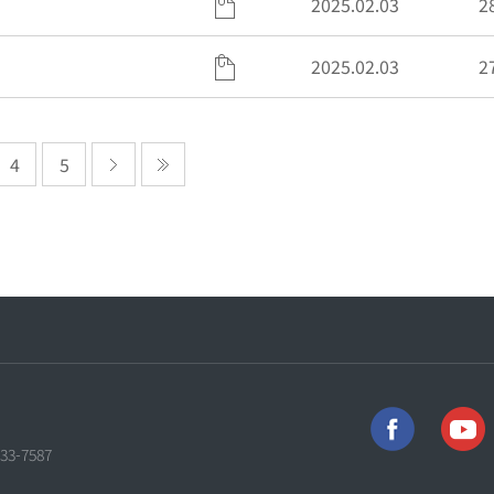
2025.02.03
2
2025.02.03
2
4
5
733-7587