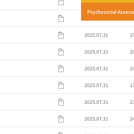
2025.07.31
2
Psychosocial Asses
2025.07.31
1
2025.07.31
1
2025.07.31
2
2025.07.31
1
2025.07.31
1
2025.07.31
2
2025.07.31
2