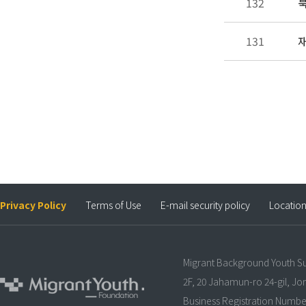
132
북
131
재
Privacy Policy
Terms of Use
E-mail security policy
Locatio
Migrant Background Youth S
2F, 20 Jahamun-ro 24-gil, J
Business Registration Numbe