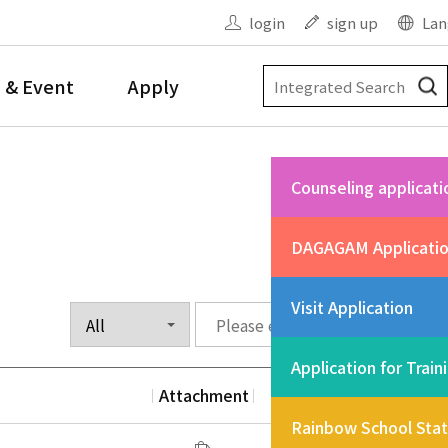
login
sign up
Lan
 & Event
Apply
Counseling applicati
DAGAGAM Applicati
Visit Application
Application for Train
Attachment
Date
Vi
Rainbow School Sta