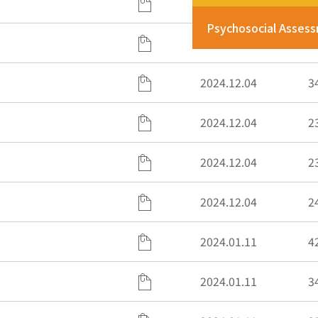
2024.12.04
2
Psychosocial Asses
2024.12.04
2
2024.12.04
3
2024.12.04
2
2024.12.04
2
2024.12.04
2
2024.01.11
4
2024.01.11
3