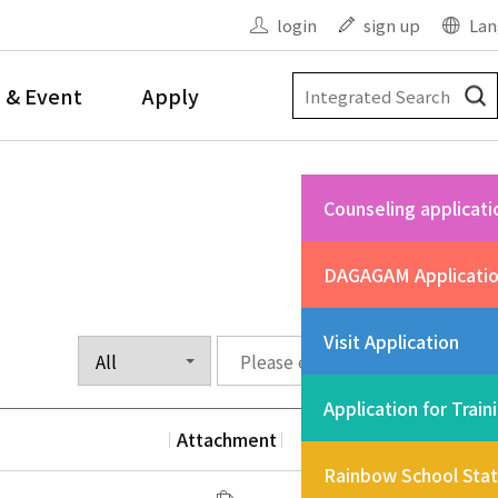
login
sign up
Lan
 & Event
Apply
Counseling applicati
DAGAGAM Applicati
Visit Application
Application for Train
Attachment
Date
Vi
Rainbow School Sta