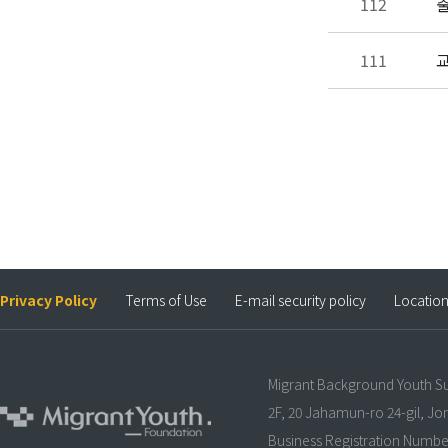
112
출
111
교
Privacy Policy
Terms of Use
E-mail security policy
Locatio
Migrant Background Youth S
2F, 20 Jahamun-ro 24-gil, J
Business Registration Numbe