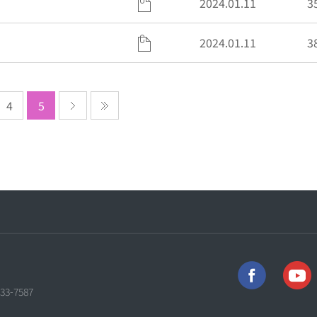
2024.01.11
3
2024.01.11
3
4
5
733-7587