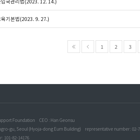
입국관리법(2023. 12. 14.)
육기본법(2023. 9. 27.)
1
2
3
n
upport Foundation
CEO : Han Geonsu
ongro-gu, Seoul (Hyoja-dong Eum Building)
representative number: 02-
r: 101-82-14176