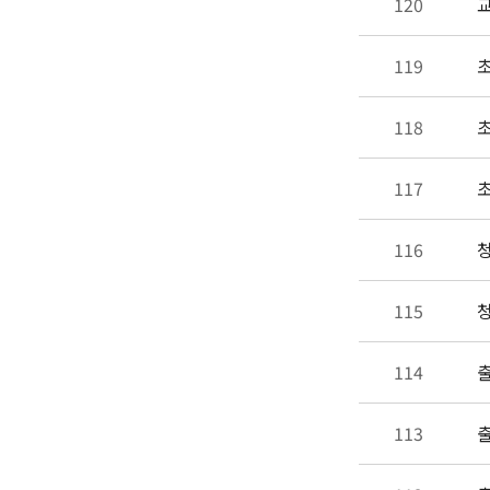
120
교
119
초
118
초
117
초
116
청
115
청
114
출
113
출