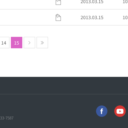
2013.03.15
10
2013.03.15
10
14
15
733-7587