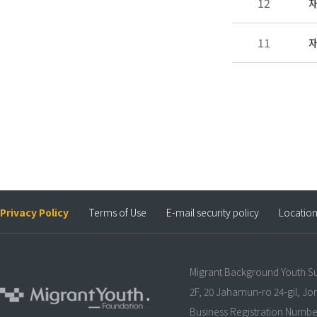
12
재
11
재
Privacy Policy
Terms of Use
E-mail security policy
Locatio
Migrant Background Youth S
2F, 20 Jahamun-ro 24-gil, J
Business Registration Numbe