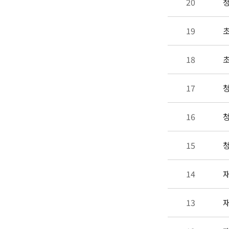
20
청
19
초
18
초
17
청
16
청
15
청
14
재
13
재