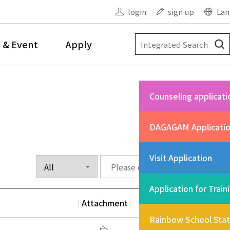
login
sign up
Lan
 & Event
Apply
Counseling applicati
DAGAGAM Applicati
Visit Application
Application for Train
Attachment
Date
Vi
Rainbow School Sta