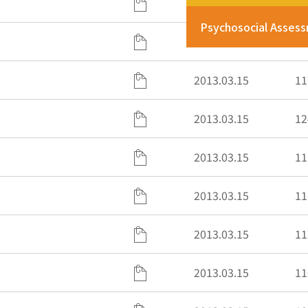
2015.10.06
10
Psychosocial Asses
2013.03.15
13
2013.03.15
11
2013.03.15
12
2013.03.15
11
2013.03.15
11
2013.03.15
11
2013.03.15
11