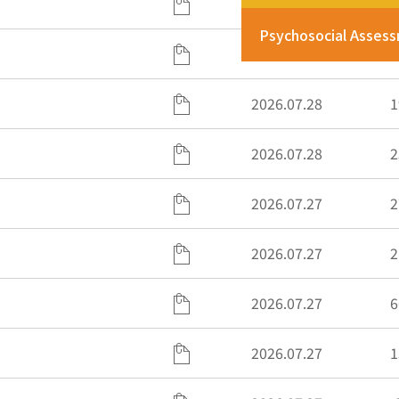
2026.07.28
6
Psychosocial Asses
2026.07.28
1
2026.07.28
1
2026.07.28
2
2026.07.27
2
2026.07.27
2
2026.07.27
6
2026.07.27
1