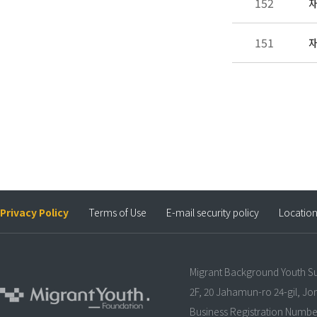
152
재
151
재
Privacy Policy
Terms of Use
E-mail security policy
Locatio
Migrant Background Youth S
2F, 20 Jahamun-ro 24-gil, J
Business Registration Numbe