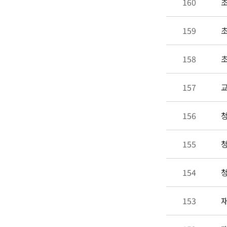
160
초
159
초
158
초
157
교
156
청
155
청
154
청
153
재