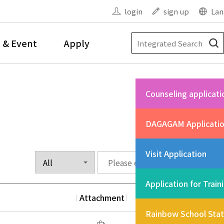
login
sign up
Lan
 & Event
Apply
Counseling applicati
DAGAGAM Applicati
Visit Application
Application for Train
Attachment
Date
Vi
Rainbow School Sta