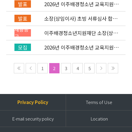
2026년 이주배경청소년 교육지원사
발표
업 레인보우스쿨 개설기관 선정 결과
소장(상임이사) 초빙 서류심사 합격
발표
자 발표 및 면접 심사 안내
채용공
이주배경청소년지원재단 소장(상임
고
이사) 초빙 공고
2026년 이주배경청소년 교육지원사
모집
업 ‘레인보우스쿨’ 개설기관 신청 공
고
1
2
3
4
5
Privacy Policy
Terms of Use
E-mail security policy
Location