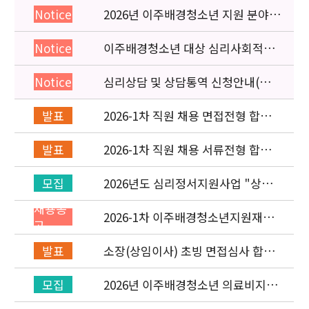
2026년 이주배경청소년 지원 분야
Notice
종사자 역량강화 교육 일정 안내
이주배경청소년 대상 심리사회적응
Notice
검사 연수동영상 개편 안내
심리상담 및 상담통역 신청안내(의뢰
Notice
서첨부)
2026-1차 직원 채용 면접전형 합격
발표
자 발표 및 적격심사 안내
2026-1차 직원 채용 서류전형 합격
발표
자 발표 및 면접전형 안내
2026년도 심리정서지원사업 "상담
모집
통역지원사(중국어, 베트남어, 러시
채용공
아어어, 몽골어)" 선발 공고
2026-1차 이주배경청소년지원재단
고
직원(기획운영실/사업운영부) 채용
공고 (~3/22)
소장(상임이사) 초빙 면접심사 합격
발표
자 발표
2026년 이주배경청소년 의료비지원
모집
사업 안내(사업 마감)