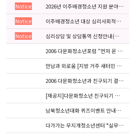
2026년 이주배경청소년 지원 분야
Notice
종사자 역량강화 교육 일정 안내
이주배경청소년 대상 심리사회적응
Notice
검사 연수동영상 개편 안내
심리상담 및 상담통역 신청안내(의뢰
Notice
서첨부)
2006 다문화청소년포럼 "먼저 온 미
래" 개최 안내
만남과 외로움 [지방 거주 새터민 청
소년의 적응과 과제] 세미나.
2006 다문화청소년과 친구되기 결과
발표 안내
[재공지]다문화청소년 친구되기 공
모전 결과발표 연기 안내
남북청소년대화 퀴즈이벤트 안내입
니다.
다가가는 무지개청소년센터 “실무자
워크숍” 안내 및 신청