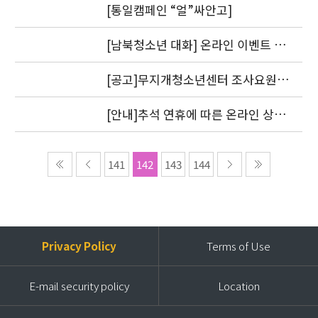
[통일캠페인 “얼”싸안고]
[남북청소년 대화] 온라인 이벤트 1
차 도토리를 지급했습니다.
[공고]무지개청소년센터 조사요원
모집
[안내]추석 연휴에 따른 온라인 상담
답변 처리 방침
141
142
143
144
Privacy Policy
Terms of Use
E-mail security policy
Location