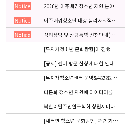
2026년 이주배경청소년 지원 분야
Notice
종사자 역량강화 교육 일정 안내
이주배경청소년 대상 심리사회적응
Notice
검사 연수동영상 개편 안내
심리상담 및 상담통역 신청안내(의뢰
Notice
서첨부)
[무지개청소년 문화탐험]이 진행됩
니다.
[공지] 센터 방문 신청에 대한 안내
[무지개청소년센터 운영&#8228;자
문위원회 회의] 개최
다문화 청소년 지원에 아이디어를 제
안해 주세요.
북한이탈주민연구학회 창립세미나
[새터민 청소년 문화탐험] 관련 기관
실무자 간담회