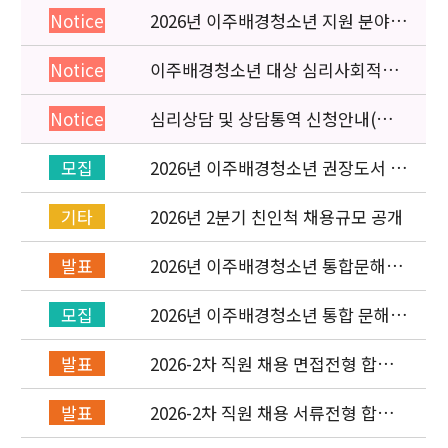
2026년 이주배경청소년 지원 분야
Notice
종사자 역량강화 교육 일정 안내
이주배경청소년 대상 심리사회적응
Notice
검사 연수동영상 개편 안내
심리상담 및 상담통역 신청안내(의뢰
Notice
서첨부)
2026년 이주배경청소년 권장도서 목
모집
록 구성을 위한 청소년 참여 이벤트
안내
2026년 2분기 친인척 채용규모 공개
기타
2026년 이주배경청소년 통합문해력
발표
교육지원사업 수행기관 선정 결과 발
표
2026년 이주배경청소년 통합 문해력
모집
교육지원 사업 위탁기관 신청 공고
2026-2차 직원 채용 면접전형 합격
발표
자 발표 및 적격심사 안내
2026-2차 직원 채용 서류전형 합격
발표
자 발표 및 면접전형 안내