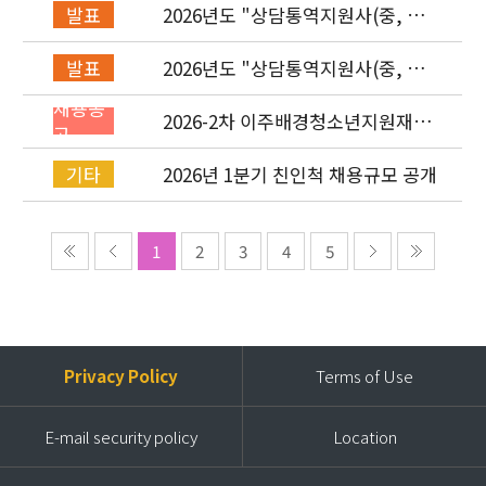
2026년도 "상담통역지원사(중, 베,
발표
러, 몽)" 면접심사 합격자 발표
2026년도 "상담통역지원사(중, 베,
발표
러, 몽)" 서류심사 합격자 발표
채용공
2026-2차 이주배경청소년지원재단
고
직원(기획운영실/사업운영부/개발
협력부) 채용공고 (~4/26)
2026년 1분기 친인척 채용규모 공개
기타
1
2
3
4
5
Privacy Policy
Terms of Use
E-mail security policy
Location