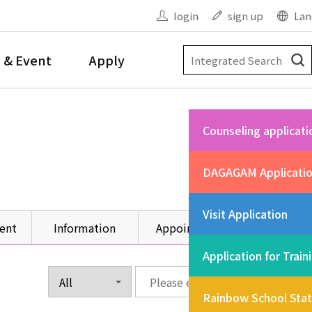
login
sign up
Lan
 & Event
Apply
Counseling applicati
DAGAGAM Applicati
Visit Application
ent
Information
Appointment
Other
Application for Train
Rainbow School Sta