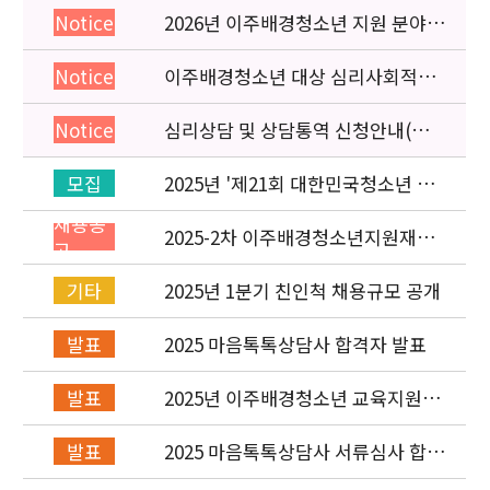
2026년 이주배경청소년 지원 분야
Notice
종사자 역량강화 교육 일정 안내
이주배경청소년 대상 심리사회적응
Notice
검사 연수동영상 개편 안내
심리상담 및 상담통역 신청안내(의뢰
Notice
서첨부)
2025년 '제21회 대한민국청소년 박
모집
람회' 이주배경청소년지원재단 홍보
채용공
운영 부스 자원봉사자 신청·접수
2025-2차 이주배경청소년지원재단
고
직원(개발협력부) 채용공고 (~5/6)
2025년 1분기 친인척 채용규모 공개
기타
2025 마음톡톡상담사 합격자 발표
발표
2025년 이주배경청소년 교육지원사
발표
업 레인보우스쿨 개설기관 선정 결과
2025 마음톡톡상담사 서류심사 합격
발표
자 발표