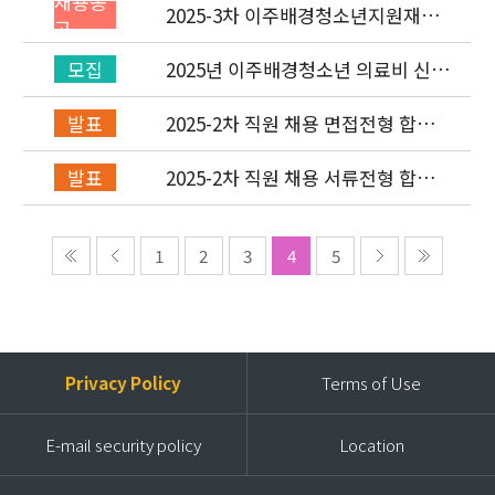
채용공
2025-3차 이주배경청소년지원재단
고
직원(기획운영실/회계) 채용공고
(~7/6)
2025년 이주배경청소년 의료비 신청
모집
(2차) 안내
2025-2차 직원 채용 면접전형 합격
발표
자 발표 및 적격심사 안내
2025-2차 직원 채용 서류전형 합격
발표
자 발표 및 면접전형 안내
1
2
3
4
5
Privacy Policy
Terms of Use
E-mail security policy
Location