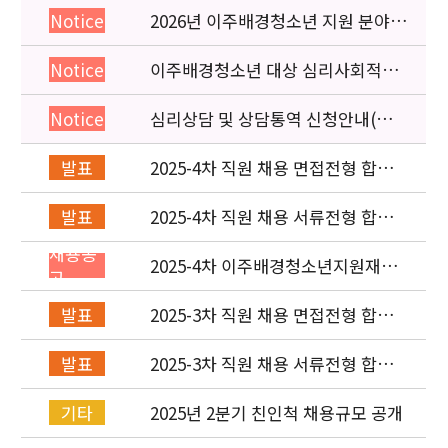
2026년 이주배경청소년 지원 분야
Notice
종사자 역량강화 교육 일정 안내
이주배경청소년 대상 심리사회적응
Notice
검사 연수동영상 개편 안내
심리상담 및 상담통역 신청안내(의뢰
Notice
서첨부)
2025-4차 직원 채용 면접전형 합격
발표
자 및 적격심사 안내
2025-4차 직원 채용 서류전형 합격
발표
자 발표 및 면접전형 안내
채용공
2025-4차 이주배경청소년지원재단
고
직원(사업운영부) 채용공고 (~8/4)
2025-3차 직원 채용 면접전형 합격
발표
자 발표 및 적격심사 안내
2025-3차 직원 채용 서류전형 합격
발표
자 발표 및 면접전형 안내
2025년 2분기 친인척 채용규모 공개
기타