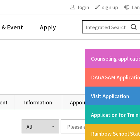
login
sign up
Lan
 & Event
Apply
Counseling applicati
DAGAGAM Applicati
Visit Application
ent
Information
Appointment
Other
Application for Train
Rainbow School Sta