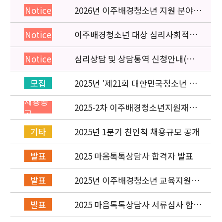
2026년 이주배경청소년 지원 분야
Notice
종사자 역량강화 교육 일정 안내
이주배경청소년 대상 심리사회적응
Notice
검사 연수동영상 개편 안내
심리상담 및 상담통역 신청안내(의뢰
Notice
서첨부)
2025년 '제21회 대한민국청소년 박
모집
람회' 이주배경청소년지원재단 홍보
채용공
운영 부스 자원봉사자 신청·접수
2025-2차 이주배경청소년지원재단
고
직원(개발협력부) 채용공고 (~5/6)
2025년 1분기 친인척 채용규모 공개
기타
2025 마음톡톡상담사 합격자 발표
발표
2025년 이주배경청소년 교육지원사
발표
업 레인보우스쿨 개설기관 선정 결과
2025 마음톡톡상담사 서류심사 합격
발표
자 발표