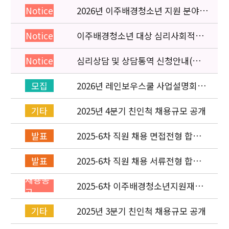
2026년 이주배경청소년 지원 분야
Notice
종사자 역량강화 교육 일정 안내
이주배경청소년 대상 심리사회적응
Notice
검사 연수동영상 개편 안내
심리상담 및 상담통역 신청안내(의뢰
Notice
서첨부)
2026년 레인보우스쿨 사업설명회(온
모집
라인) 안내
2025년 4분기 친인척 채용규모 공개
기타
2025-6차 직원 채용 면접전형 합격
발표
자 발표 및 적격심사 안내
2025-6차 직원 채용 서류전형 합격
발표
자 발표 및 면접전형 안내
채용공
2025-6차 이주배경청소년지원재단
고
직원(기획운영실) 채용공고
(~11/16)
2025년 3분기 친인척 채용규모 공개
기타