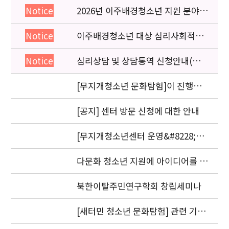
2026년 이주배경청소년 지원 분야
Notice
종사자 역량강화 교육 일정 안내
이주배경청소년 대상 심리사회적응
Notice
검사 연수동영상 개편 안내
심리상담 및 상담통역 신청안내(의뢰
Notice
서첨부)
[무지개청소년 문화탐험]이 진행됩
니다.
[공지] 센터 방문 신청에 대한 안내
[무지개청소년센터 운영&#8228;자
문위원회 회의] 개최
다문화 청소년 지원에 아이디어를 제
안해 주세요.
북한이탈주민연구학회 창립세미나
[새터민 청소년 문화탐험] 관련 기관
실무자 간담회