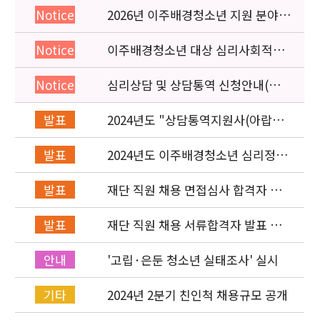
2026년 이주배경청소년 지원 분야
Notice
종사자 역량강화 교육 일정 안내
이주배경청소년 대상 심리사회적응
Notice
검사 연수동영상 개편 안내
심리상담 및 상담통역 신청안내(의뢰
Notice
서첨부)
2024년도 "상담통역지원사(아랍어,
발표
러시아어, 몽골어)" 최종 합격자 발
표
2024년도 이주배경청소년 심리정서
발표
지원사업 "상담통역지원사(아랍어,
러시아어, 몽골어)" 서류심사 합격자
재단 직원 채용 면접심사 합격자 발
발표
발표
표 / 사업운영부
재단 직원 채용 서류합격자 발표 및
발표
면접심사 안내 / 사업운영부
'고립·은둔 청소년 실태조사' 실시
안내
2024년 2분기 친인척 채용규모 공개
기타