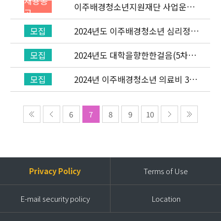
채용공
이주배경청소년지원재단 사업운영
고
부 직원 채용 공고 (~7/9)
2024년도 이주배경청소년 심리정서
모집
지원사업 "상담통역지원사(아랍어,
러시아어, 몽골어)" 선발 공고
2024년도 대학을향한한걸음(5차년
모집
도) 장학생 선발 공고
2024년 이주배경청소년 의료비 3차
모집
신청안내
6
7
8
9
10
Privacy Policy
Terms of Use
E-mail security policy
Location