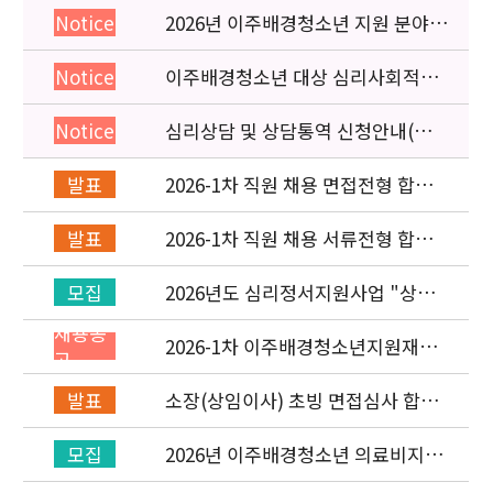
2026년 이주배경청소년 지원 분야
Notice
종사자 역량강화 교육 일정 안내
이주배경청소년 대상 심리사회적응
Notice
검사 연수동영상 개편 안내
심리상담 및 상담통역 신청안내(의뢰
Notice
서첨부)
2026-1차 직원 채용 면접전형 합격
발표
자 발표 및 적격심사 안내
2026-1차 직원 채용 서류전형 합격
발표
자 발표 및 면접전형 안내
2026년도 심리정서지원사업 "상담
모집
통역지원사(중국어, 베트남어, 러시
채용공
아어어, 몽골어)" 선발 공고
2026-1차 이주배경청소년지원재단
고
직원(기획운영실/사업운영부) 채용
공고 (~3/22)
소장(상임이사) 초빙 면접심사 합격
발표
자 발표
2026년 이주배경청소년 의료비지원
모집
사업 안내(사업 마감)