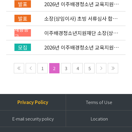
2026년 이주배경청소년 교육지원사
발표
업 레인보우스쿨 개설기관 선정 결과
소장(상임이사) 초빙 서류심사 합격
발표
자 발표 및 면접 심사 안내
채용공
이주배경청소년지원재단 소장(상임
고
이사) 초빙 공고
2026년 이주배경청소년 교육지원사
모집
업 ‘레인보우스쿨’ 개설기관 신청 공
고
1
2
3
4
5
Privacy Policy
Terms of Use
E-mail security policy
Location