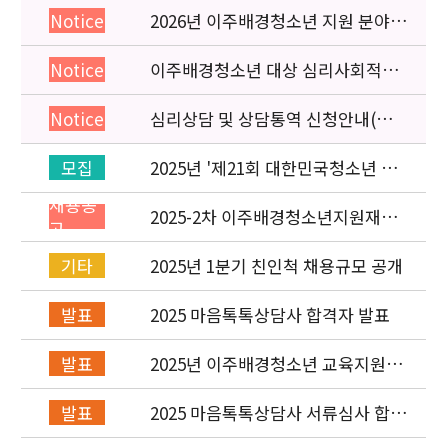
2026년 이주배경청소년 지원 분야
Notice
종사자 역량강화 교육 일정 안내
이주배경청소년 대상 심리사회적응
Notice
검사 연수동영상 개편 안내
심리상담 및 상담통역 신청안내(의뢰
Notice
서첨부)
2025년 '제21회 대한민국청소년 박
모집
람회' 이주배경청소년지원재단 홍보
채용공
운영 부스 자원봉사자 신청·접수
2025-2차 이주배경청소년지원재단
고
직원(개발협력부) 채용공고 (~5/6)
2025년 1분기 친인척 채용규모 공개
기타
2025 마음톡톡상담사 합격자 발표
발표
2025년 이주배경청소년 교육지원사
발표
업 레인보우스쿨 개설기관 선정 결과
2025 마음톡톡상담사 서류심사 합격
발표
자 발표