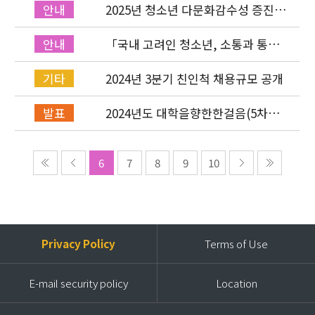
2025년 청소년 다문화감수성 증진
안내
프로그램「다가감」온라인 설명회
진행
「국내 고려인 청소년, 소통과 통합
안내
을 위한 실질적 지원 방안」정책토론
회 신청 접수
2024년 3분기 친인척 채용규모 공개
기타
2024년도 대학을향한한걸음(5차년
발표
도) 장학생 최종 선발
6
7
8
9
10
Privacy Policy
Terms of Use
E-mail security policy
Location