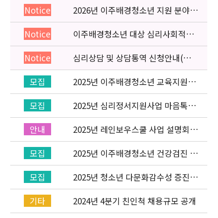
2026년 이주배경청소년 지원 분야
Notice
종사자 역량강화 교육 일정 안내
이주배경청소년 대상 심리사회적응
Notice
검사 연수동영상 개편 안내
심리상담 및 상담통역 신청안내(의뢰
Notice
서첨부)
2025년 이주배경청소년 교육지원사
모집
업 ‘레인보우스쿨’ 개설기관 신청 공
고
2025년 심리정서지원사업 마음톡톡
모집
상담사 선발
2025년 레인보우스쿨 사업 설명회
안내
(온라인) 안내
2025년 이주배경청소년 건강검진 신
모집
청 접수(상시)
2025년 청소년 다문화감수성 증진
모집
프로그램「다가감」번역본 수요조
사
2024년 4분기 친인척 채용규모 공개
기타