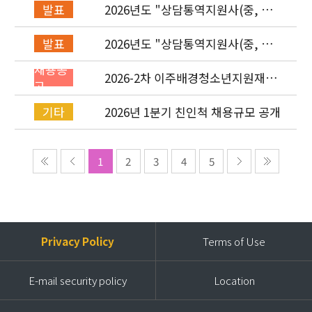
2026년도 "상담통역지원사(중, 베,
발표
러, 몽)" 면접심사 합격자 발표
2026년도 "상담통역지원사(중, 베,
발표
러, 몽)" 서류심사 합격자 발표
채용공
2026-2차 이주배경청소년지원재단
고
직원(기획운영실/사업운영부/개발
협력부) 채용공고 (~4/26)
2026년 1분기 친인척 채용규모 공개
기타
1
2
3
4
5
Privacy Policy
Terms of Use
E-mail security policy
Location