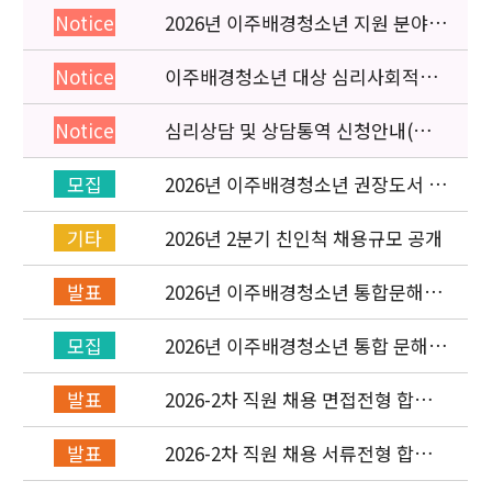
2026년 이주배경청소년 지원 분야
Notice
종사자 역량강화 교육 일정 안내
이주배경청소년 대상 심리사회적응
Notice
검사 연수동영상 개편 안내
심리상담 및 상담통역 신청안내(의뢰
Notice
서첨부)
2026년 이주배경청소년 권장도서 목
모집
록 구성을 위한 청소년 참여 이벤트
안내
2026년 2분기 친인척 채용규모 공개
기타
2026년 이주배경청소년 통합문해력
발표
교육지원사업 수행기관 선정 결과 발
표
2026년 이주배경청소년 통합 문해력
모집
교육지원 사업 위탁기관 신청 공고
2026-2차 직원 채용 면접전형 합격
발표
자 발표 및 적격심사 안내
2026-2차 직원 채용 서류전형 합격
발표
자 발표 및 면접전형 안내