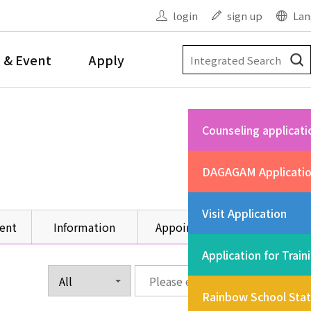
login
sign up
Lan
 & Event
Apply
Counseling applicati
DAGAGAM Applicati
Visit Application
ent
Information
Appointment
Other
Application for Train
Rainbow School Sta