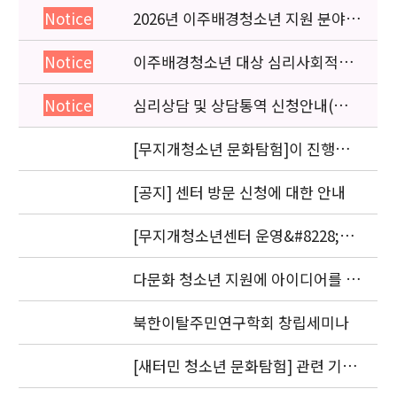
2026년 이주배경청소년 지원 분야
Notice
종사자 역량강화 교육 일정 안내
이주배경청소년 대상 심리사회적응
Notice
검사 연수동영상 개편 안내
심리상담 및 상담통역 신청안내(의뢰
Notice
서첨부)
[무지개청소년 문화탐험]이 진행됩
니다.
[공지] 센터 방문 신청에 대한 안내
[무지개청소년센터 운영&#8228;자
문위원회 회의] 개최
다문화 청소년 지원에 아이디어를 제
안해 주세요.
북한이탈주민연구학회 창립세미나
[새터민 청소년 문화탐험] 관련 기관
실무자 간담회