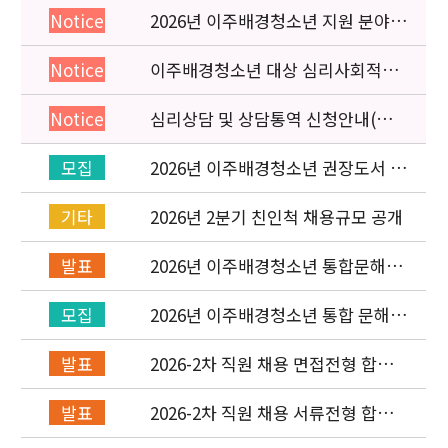
2026년 이주배경청소년 지원 분야
Notice
종사자 역량강화 교육 일정 안내
이주배경청소년 대상 심리사회적응
Notice
검사 연수동영상 개편 안내
심리상담 및 상담통역 신청안내(의뢰
Notice
서첨부)
2026년 이주배경청소년 권장도서 목
모집
록 구성을 위한 청소년 참여 이벤트
안내
2026년 2분기 친인척 채용규모 공개
기타
2026년 이주배경청소년 통합문해력
발표
교육지원사업 수행기관 선정 결과 발
표
2026년 이주배경청소년 통합 문해력
모집
교육지원 사업 위탁기관 신청 공고
2026-2차 직원 채용 면접전형 합격
발표
자 발표 및 적격심사 안내
2026-2차 직원 채용 서류전형 합격
발표
자 발표 및 면접전형 안내