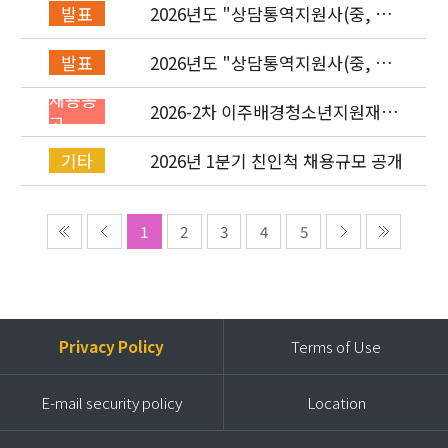
2026년도 "상담통역지원사(중, 베,
발표
러, 몽)" 면접심사 합격자 발표
2026년도 "상담통역지원사(중, 베,
발표
러, 몽)" 서류심사 합격자 발표
채용공
2026-2차 이주배경청소년지원재단
고
직원(기획운영실/사업운영부/개발
협력부) 채용공고 (~4/26)
2026년 1분기 친인척 채용규모 공개
기타
1
2
3
4
5
Privacy Policy
Terms of Use
E-mail security policy
Location