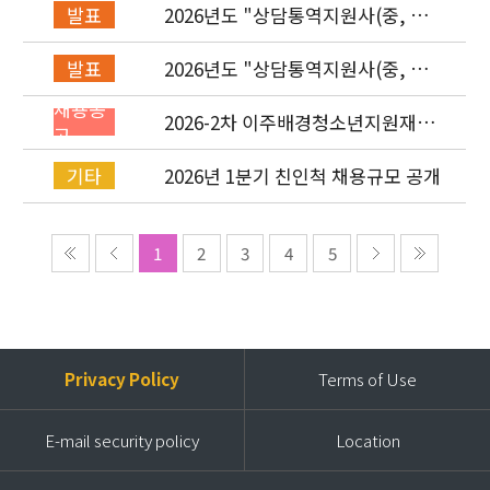
2026년도 "상담통역지원사(중, 베,
발표
러, 몽)" 면접심사 합격자 발표
2026년도 "상담통역지원사(중, 베,
발표
러, 몽)" 서류심사 합격자 발표
채용공
2026-2차 이주배경청소년지원재단
고
직원(기획운영실/사업운영부/개발
협력부) 채용공고 (~4/26)
2026년 1분기 친인척 채용규모 공개
기타
1
2
3
4
5
Privacy Policy
Terms of Use
E-mail security policy
Location