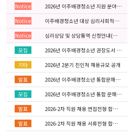
2026년 이주배경청소년 지원 분야
Notice
종사자 역량강화 교육 일정 안내
이주배경청소년 대상 심리사회적응
Notice
검사 연수동영상 개편 안내
심리상담 및 상담통역 신청안내(의뢰
Notice
서첨부)
2026년 이주배경청소년 권장도서 목
모집
록 구성을 위한 청소년 참여 이벤트
안내
2026년 2분기 친인척 채용규모 공개
기타
2026년 이주배경청소년 통합문해력
발표
교육지원사업 수행기관 선정 결과 발
표
2026년 이주배경청소년 통합 문해력
모집
교육지원 사업 위탁기관 신청 공고
2026-2차 직원 채용 면접전형 합격
발표
자 발표 및 적격심사 안내
2026-2차 직원 채용 서류전형 합격
발표
자 발표 및 면접전형 안내