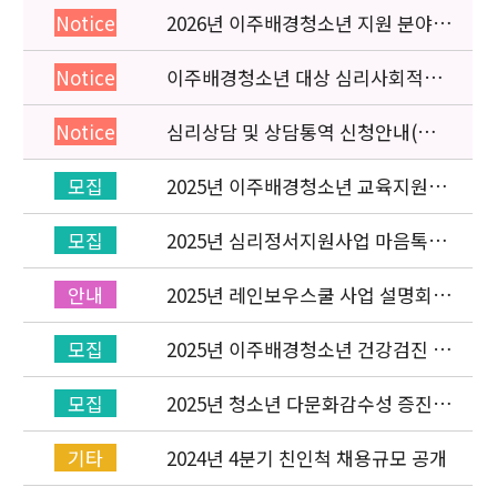
2026년 이주배경청소년 지원 분야
Notice
종사자 역량강화 교육 일정 안내
이주배경청소년 대상 심리사회적응
Notice
검사 연수동영상 개편 안내
심리상담 및 상담통역 신청안내(의뢰
Notice
서첨부)
2025년 이주배경청소년 교육지원사
모집
업 ‘레인보우스쿨’ 개설기관 신청 공
고
2025년 심리정서지원사업 마음톡톡
모집
상담사 선발
2025년 레인보우스쿨 사업 설명회
안내
(온라인) 안내
2025년 이주배경청소년 건강검진 신
모집
청 접수(상시)
2025년 청소년 다문화감수성 증진
모집
프로그램「다가감」번역본 수요조
사
2024년 4분기 친인척 채용규모 공개
기타