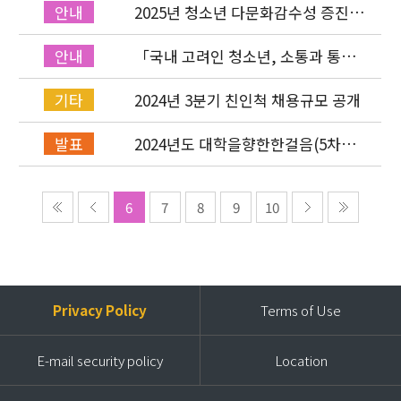
2025년 청소년 다문화감수성 증진
안내
프로그램「다가감」온라인 설명회
진행
「국내 고려인 청소년, 소통과 통합
안내
을 위한 실질적 지원 방안」정책토론
회 신청 접수
2024년 3분기 친인척 채용규모 공개
기타
2024년도 대학을향한한걸음(5차년
발표
도) 장학생 최종 선발
6
7
8
9
10
Privacy Policy
Terms of Use
E-mail security policy
Location