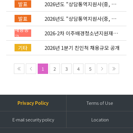
2026년도 "상담통역지원사(중, 베,
발표
러, 몽)" 면접심사 합격자 발표
2026년도 "상담통역지원사(중, 베,
발표
러, 몽)" 서류심사 합격자 발표
채용공
2026-2차 이주배경청소년지원재단
고
직원(기획운영실/사업운영부/개발
협력부) 채용공고 (~4/26)
2026년 1분기 친인척 채용규모 공개
기타
1
2
3
4
5
Privacy Policy
Terms of Use
E-mail security policy
Location