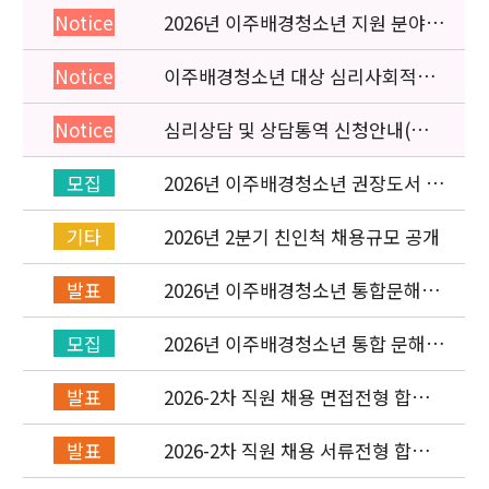
2026년 이주배경청소년 지원 분야
Notice
종사자 역량강화 교육 일정 안내
이주배경청소년 대상 심리사회적응
Notice
검사 연수동영상 개편 안내
심리상담 및 상담통역 신청안내(의뢰
Notice
서첨부)
2026년 이주배경청소년 권장도서 목
모집
록 구성을 위한 청소년 참여 이벤트
안내
2026년 2분기 친인척 채용규모 공개
기타
2026년 이주배경청소년 통합문해력
발표
교육지원사업 수행기관 선정 결과 발
표
2026년 이주배경청소년 통합 문해력
모집
교육지원 사업 위탁기관 신청 공고
2026-2차 직원 채용 면접전형 합격
발표
자 발표 및 적격심사 안내
2026-2차 직원 채용 서류전형 합격
발표
자 발표 및 면접전형 안내