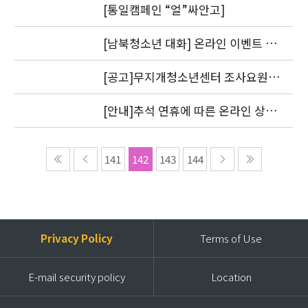
[통일캠페인 “얼”싸안고]
[남북청소년 대화] 온라인 이벤트 1
차 도토리를 지급했습니다.
[공고]무지개청소년센터 조사요원
모집
[안내]추석 연휴에 따른 온라인 상담
답변 처리 방침
141
142
143
144
Privacy Policy
Terms of Use
E-mail security policy
Location