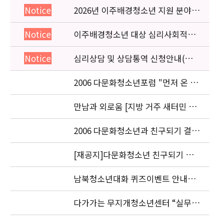
2026년 이주배경청소년 지원 분야
Notice
종사자 역량강화 교육 일정 안내
이주배경청소년 대상 심리사회적응
Notice
검사 연수동영상 개편 안내
심리상담 및 상담통역 신청안내(의뢰
Notice
서첨부)
2006 다문화청소년포럼 "먼저 온 미
래" 개최 안내
만남과 외로움 [지방 거주 새터민 청
소년의 적응과 과제] 세미나.
2006 다문화청소년과 친구되기 결과
발표 안내
[재공지]다문화청소년 친구되기 공
모전 결과발표 연기 안내
남북청소년대화 퀴즈이벤트 안내입
니다.
다가가는 무지개청소년센터 “실무자
워크숍” 안내 및 신청