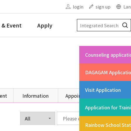
login
sign up
Lan
 & Event
Apply
Counseling applicati
DAGAGAM Applicati
Visit Application
ent
Information
Appointment
Other
Application for Train
Rainbow School Sta