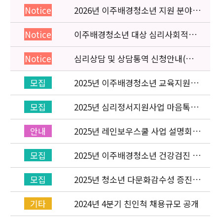
2026년 이주배경청소년 지원 분야
Notice
종사자 역량강화 교육 일정 안내
이주배경청소년 대상 심리사회적응
Notice
검사 연수동영상 개편 안내
심리상담 및 상담통역 신청안내(의뢰
Notice
서첨부)
2025년 이주배경청소년 교육지원사
모집
업 ‘레인보우스쿨’ 개설기관 신청 공
고
2025년 심리정서지원사업 마음톡톡
모집
상담사 선발
2025년 레인보우스쿨 사업 설명회
안내
(온라인) 안내
2025년 이주배경청소년 건강검진 신
모집
청 접수(상시)
2025년 청소년 다문화감수성 증진
모집
프로그램「다가감」번역본 수요조
사
2024년 4분기 친인척 채용규모 공개
기타