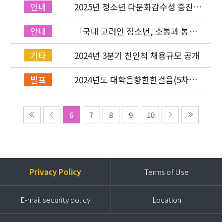
2025년 청소년 다문화감수성 증진
안내
프로그램「다가감」온라인 설명회
진행
「국내 고려인 청소년, 소통과 통합
안내
을 위한 실질적 지원 방안」정책토론
회 신청 접수
2024년 3분기 친인척 채용규모 공개
기타
2024년도 대학을향한한걸음(5차년
발표
도) 장학생 최종 선발
6
7
8
9
10
Privacy Policy
Terms of Use
E-mail security policy
Location