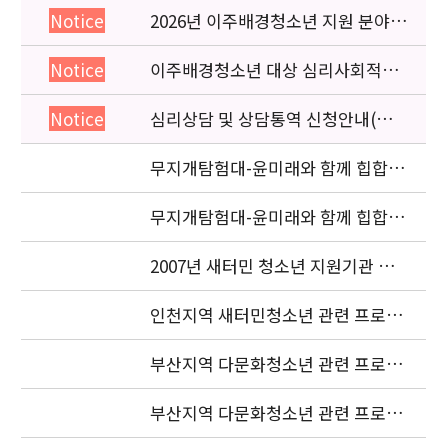
2026년 이주배경청소년 지원 분야
Notice
종사자 역량강화 교육 일정 안내
이주배경청소년 대상 심리사회적응
Notice
검사 연수동영상 개편 안내
심리상담 및 상담통역 신청안내(의뢰
Notice
서첨부)
무지개탐험대-윤미래와 함께 힙합을
배워요 (사진2 )
무지개탐험대-윤미래와 함께 힙합을
배워요(사진 1)
2007년 새터민 청소년 지원기관 공
동협력사업 중간보고서 요청
인천지역 새터민청소년 관련 프로젝
트 조정자 모집 재공고
부산지역 다문화청소년 관련 프로젝
트 조정자 최종 합격자 발표
부산지역 다문화청소년 관련 프로젝
트 조정자 1차 서류전형 합격자 발표