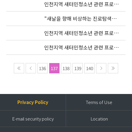
인천지역 새터민청소년 관련 프로젝
트 조정자 모집 발표
"새날을 향해 비상하는 진로탐색여
행"(장소변경)
인천지역 새터민청소년 관련 프로젝
트 조정자 모집 발표 연기
인천지역 새터민청소년 관련 프로젝
트 조정자 모집공고
136
137
138
139
140
Privacy Policy
Terms of Use
E-mail security policy
Location