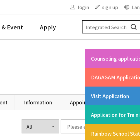
login
sign up
Lan
 & Event
Apply
Counseling applicati
DAGAGAM Applicati
Visit Application
ent
Information
Appointment
Other
Application for Train
Rainbow School Sta