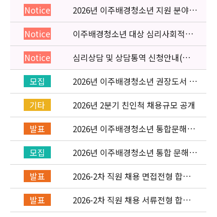
2026년 이주배경청소년 지원 분야
Notice
종사자 역량강화 교육 일정 안내
이주배경청소년 대상 심리사회적응
Notice
검사 연수동영상 개편 안내
심리상담 및 상담통역 신청안내(의뢰
Notice
서첨부)
2026년 이주배경청소년 권장도서 목
모집
록 구성을 위한 청소년 참여 이벤트
안내
2026년 2분기 친인척 채용규모 공개
기타
2026년 이주배경청소년 통합문해력
발표
교육지원사업 수행기관 선정 결과 발
표
2026년 이주배경청소년 통합 문해력
모집
교육지원 사업 위탁기관 신청 공고
2026-2차 직원 채용 면접전형 합격
발표
자 발표 및 적격심사 안내
2026-2차 직원 채용 서류전형 합격
발표
자 발표 및 면접전형 안내