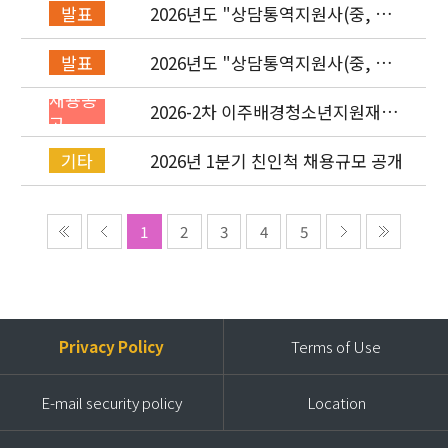
2026년도 "상담통역지원사(중, 베,
발표
러, 몽)" 면접심사 합격자 발표
2026년도 "상담통역지원사(중, 베,
발표
러, 몽)" 서류심사 합격자 발표
채용공
2026-2차 이주배경청소년지원재단
고
직원(기획운영실/사업운영부/개발
협력부) 채용공고 (~4/26)
2026년 1분기 친인척 채용규모 공개
기타
1
2
3
4
5
Privacy Policy
Terms of Use
E-mail security policy
Location