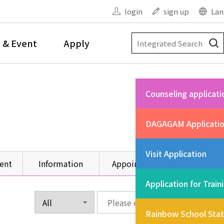
login
sign up
Lan
 & Event
Apply
Counseling applicati
DAGAGAM Applicati
Visit Application
ent
Information
Appointment
Other
Application for Train
Rainbow School Sta