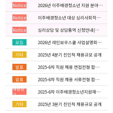
2026년 이주배경청소년 지원 분야
Notice
종사자 역량강화 교육 일정 안내
이주배경청소년 대상 심리사회적응
Notice
검사 연수동영상 개편 안내
심리상담 및 상담통역 신청안내(의뢰
Notice
서첨부)
2026년 레인보우스쿨 사업설명회(온
모집
라인) 안내
2025년 4분기 친인척 채용규모 공개
기타
2025-6차 직원 채용 면접전형 합격
발표
자 발표 및 적격심사 안내
2025-6차 직원 채용 서류전형 합격
발표
자 발표 및 면접전형 안내
채용공
2025-6차 이주배경청소년지원재단
고
직원(기획운영실) 채용공고
(~11/16)
2025년 3분기 친인척 채용규모 공개
기타