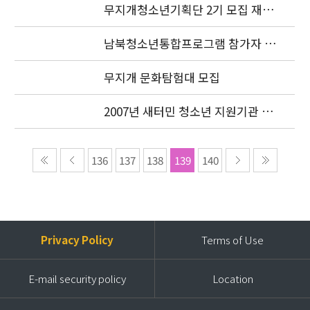
무지개청소년기획단 2기 모집 재공
고
남북청소년통합프로그램 참가자 모
집 연장
무지개 문화탐험대 모집
2007년 새터민 청소년 지원기관 공
동협력사업 선정기관 공고
136
137
138
139
140
Privacy Policy
Terms of Use
E-mail security policy
Location