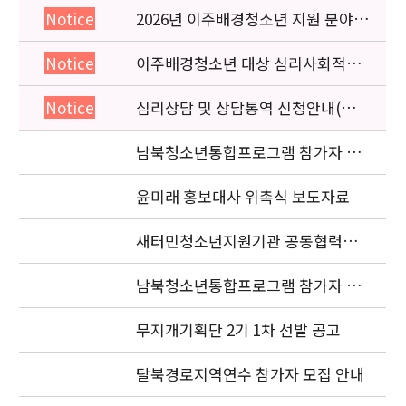
2026년 이주배경청소년 지원 분야
Notice
종사자 역량강화 교육 일정 안내
이주배경청소년 대상 심리사회적응
Notice
검사 연수동영상 개편 안내
심리상담 및 상담통역 신청안내(의뢰
Notice
서첨부)
남북청소년통합프로그램 참가자 공
고
윤미래 홍보대사 위촉식 보도자료
새터민청소년지원기관 공동협력사
업 현장점검 자료요청
남북청소년통합프로그램 참가자 선
발 안내
무지개기획단 2기 1차 선발 공고
탈북경로지역연수 참가자 모집 안내