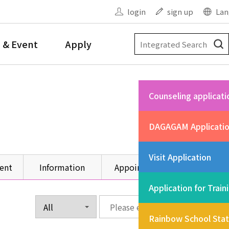
login
sign up
Lan
 & Event
Apply
Counseling applicati
DAGAGAM Applicati
Visit Application
ent
Information
Appointment
Other
Application for Train
Rainbow School Sta