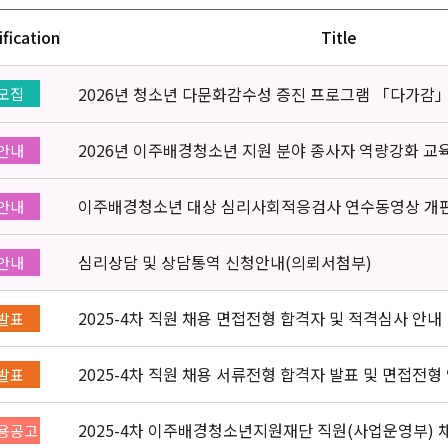
ification
Title
2026년 청소년 다문화감수성 증진 프로그램 「다가감
모집
2026년 이주배경청소년 지원 분야 종사자 역량강화 교
안내
이주배경청소년 대상 심리사회적응검사 연수동영상 개
안내
심리상담 및 상담통역 신청안내(의뢰서첨부)
안내
2025-4차 직원 채용 면접전형 합격자 및 적격심사 안내
발표
2025-4차 직원 채용 서류전형 합격자 발표 및 면접전형
발표
2025-4차 이주배경청소년지원재단 직원(사업운영부) 채용
용공고