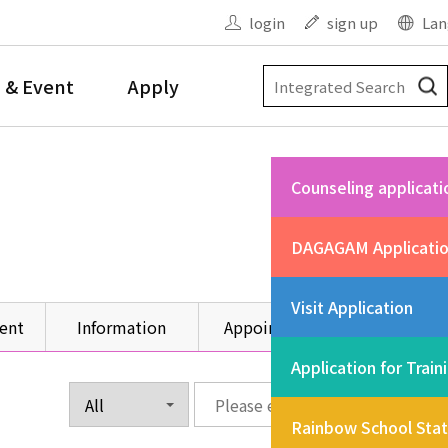
login
sign up
Lan
 & Event
Apply
Counseling applicati
DAGAGAM Applicati
Visit Application
ent
Information
Appointment
Other
Application for Train
Rainbow School Sta