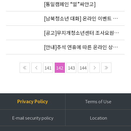
[통일캠페인 “얼”싸안고]
[남북청소년 대화] 온라인 이벤트 1
차 도토리를 지급했습니다.
[공고]무지개청소년센터 조사요원
모집
[안내]추석 연휴에 따른 온라인 상담
답변 처리 방침
141
142
143
144
Privacy Policy
Terms of Use
E-mail security policy
Location