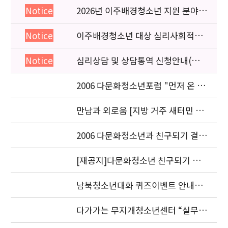
2026년 이주배경청소년 지원 분야
Notice
종사자 역량강화 교육 일정 안내
이주배경청소년 대상 심리사회적응
Notice
검사 연수동영상 개편 안내
심리상담 및 상담통역 신청안내(의뢰
Notice
서첨부)
2006 다문화청소년포럼 "먼저 온 미
래" 개최 안내
만남과 외로움 [지방 거주 새터민 청
소년의 적응과 과제] 세미나.
2006 다문화청소년과 친구되기 결과
발표 안내
[재공지]다문화청소년 친구되기 공
모전 결과발표 연기 안내
남북청소년대화 퀴즈이벤트 안내입
니다.
다가가는 무지개청소년센터 “실무자
워크숍” 안내 및 신청